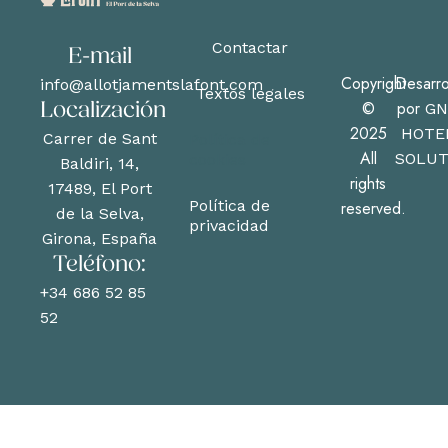
Contactar
E-mail
Copyright
Desarro
info@allotjamentslafont.com
Textos legales
©
por
GN
Localización
2025
HOTE
Carrer de Sant
Política de
All
SOLUT
cookies
Baldiri, 14,
rights
17489, El Port
Política de
reserved.
de la Selva,
privacidad
Girona, España
Teléfono:
+34 686 52 85
52