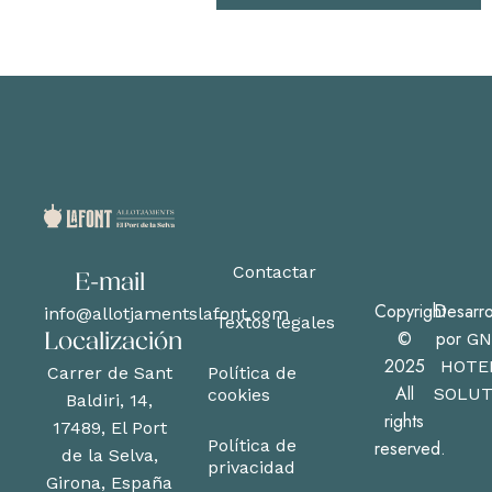
Contactar
E-mail
Copyright
Desarro
info@allotjamentslafont.com
Textos legales
©
por
GN
Localización
2025
HOTE
Carrer de Sant
Política de
All
SOLUT
cookies
Baldiri, 14,
rights
17489, El Port
Política de
reserved.
de la Selva,
privacidad
Girona, España